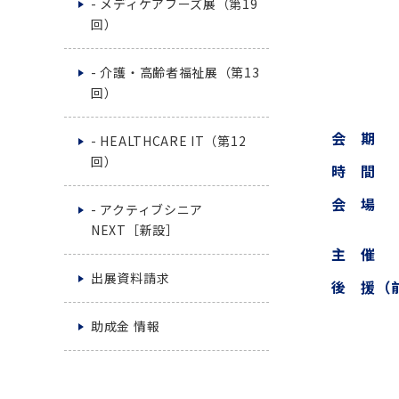
- メディケアフーズ展（第19
回）
- 介護・高齢者福祉展（第13
回）
会 期
- HEALTHCARE IT（第12
回）
時 間
会 場
- アクティブシニア
NEXT［新設］
主 催
出展資料請求
後 援（
助成金 情報