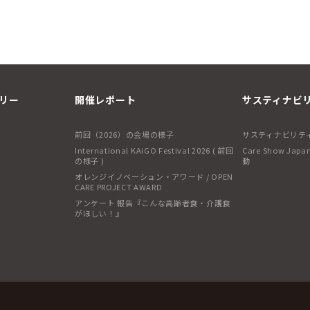
リー
開催レポート
サスティナビ
前回（2026）の会場の様子
サスティナビリテ
International KAiGO Festival 2026 ( 前回
Care Show J
の様子 )
動
オレンジイノベーション・アワード / OPEN
CARE PROJECT AWARD
アンケート 報告『こんな高齢者食・介護食
がほしい！』