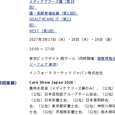
メディケアフーズ展（第19
回）
護・高齢者福祉展（第13回）
HEALTHCARE IT（第12
回）
NEXT
（第1回）
2027年3月17日（水）・18日（木）・19日（金）
10:00 ～ 17:00
東京ビッグサイト 西ホール（同時開催 :
健康博覧
ジーフェア 東京
）
インフォーマ マーケッツ ジャパン株式会社
前回実績）
Care Show Japan 2026：
農林水産省（メディケアフーズ展のみ）、（公社
（公社）日本認知症グループホーム協会、（公社
（公社）日本栄養士会、（公社）日本薬剤師会、（
会、（公社）東京都栄養士会、（公社）神奈川県
士会、（公社）茨城県栄養士会、（公社）栃木県