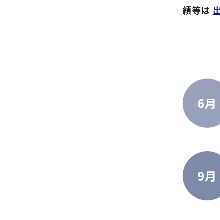
績等は
6月
9月