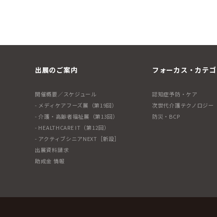
出展のご案内
フォーカス・カテゴ
開催概要／スケジュール
認知症予防・ケア
- メディケアフーズ展（第19回）
次世代介護テクノロジー
- 介護・高齢者福祉展（第13回）
防災・BCP
- HEALTHCARE IT（第12回）
- アクティブシニアNEXT［新設］
出展資料請求
助成金 情報