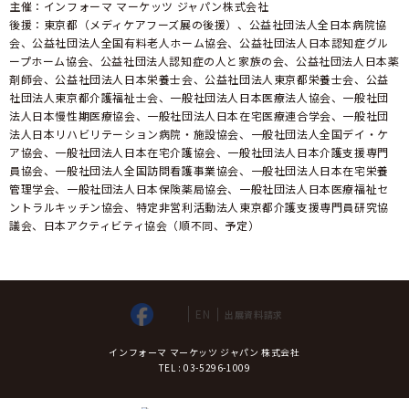
主催：インフォーマ マーケッツ ジャパン株式会社
後援：東京都（メディケアフーズ展の後援）、公益社団法人全日本病院協
会、公益社団法人全国有料老人ホーム協会、公益社団法人日本認知症グル
ープホーム協会、公益社団法人認知症の人と家族の会、公益社団法人日本薬
剤師会、公益社団法人日本栄養士会、公益社団法人東京都栄養士会、公益
社団法人東京都介護福祉士会、一般社団法人日本医療法人協会、一般社団
法人日本慢性期医療協会、一般社団法人日本在宅医療連合学会、一般社団
法人日本リハビリテーション病院・施設協会、一般社団法人全国デイ・ケ
ア協会、一般社団法人日本在宅介護協会、一般社団法人日本介護支援専門
員協会、一般社団法人全国訪問看護事業協会、一般社団法人日本在宅栄養
管理学会、一般社団法人日本保険薬局協会、一般社団法人日本医療福祉セ
ントラルキッチン協会、特定非営利活動法人東京都介護支援専門員研究協
議会、日本アクティビティ協会（順不同、予定）
EN
出展資料請求
インフォーマ マーケッツ ジャパン 株式会社
TEL : 03-5296-1009