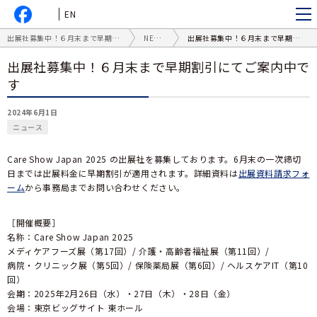
EN
出展社募集中！６月末まで早期割引にてご案内中です
NEWS
出展社募集中！６月末まで早期割引にてご案内中です
出展社募集中！６月末まで早期割引にてご案内中で
す
2024年6月1日
ニュース
Care Show Japan 2025 の出展社を募集しております。6月末の一次締切
日までは出展料金に早期割引が適用されます。詳細資料は
出展資料請求フォ
ーム
から事務局までお問い合わせください。
［開催概要］
名称：Care Show Japan 2025
メディケアフーズ展（第17回）/ 介護・高齢者福祉展（第11回）/
病院・クリニック展（第5回）/ 保険薬局展（第6回）/ ヘルスケアIT（第10
回）
会期：2025年2月26日（水）・27日（木）・28日（金）
会場：東京ビッグサイト 東ホール