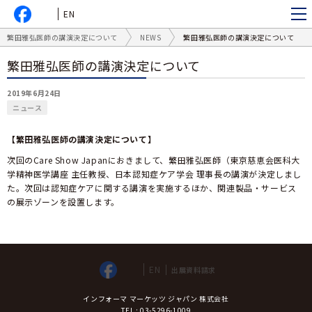
EN
繁田雅弘医師の講演決定について
NEWS
繁田雅弘医師の講演決定について
繁田雅弘医師の講演決定について
2019年6月24日
ニュース
【繁田雅弘医師の講演決定について】
次回のCare Show Japanにおきまして、繁田雅弘医師（東京慈恵会医科大
学精神医学講座 主任教授、日本認知症ケア学会 理事長の講演が決定しまし
た。次回は認知症ケアに関する講演を実施するほか、関連製品・サービス
の展示ゾーンを設置します。
EN
出展資料請求
インフォーマ マーケッツ ジャパン 株式会社
TEL : 03-5296-1009